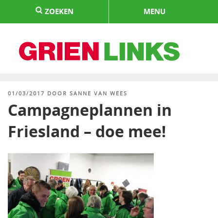
Naar
ZOEKEN
MENU
de
inhoud
springen
HOME
GEPLAATST
01/03/2017
DOOR
SANNE VAN WEES
OP
Campagneplannen in
Friesland – doe mee!