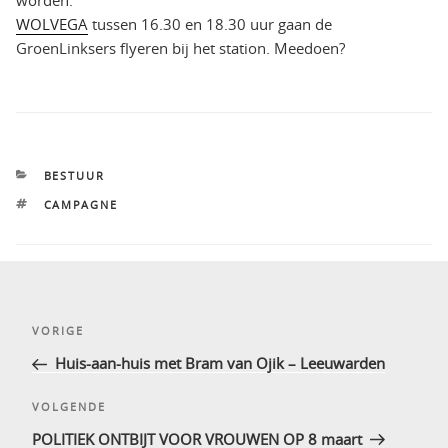
WOLVEGA
tussen 16.30 en 18.30 uur gaan de
GroenLinksers flyeren bij het station. Meedoen?
CATEGORIEËN
BESTUUR
TAGS
CAMPAGNE
Bericht
Vorig
VORIGE
navigatie
bericht
Huis-aan-huis met Bram van Ojik – Leeuwarden
Volgend
VOLGENDE
bericht
POLITIEK ONTBIJT VOOR VROUWEN OP 8 maart