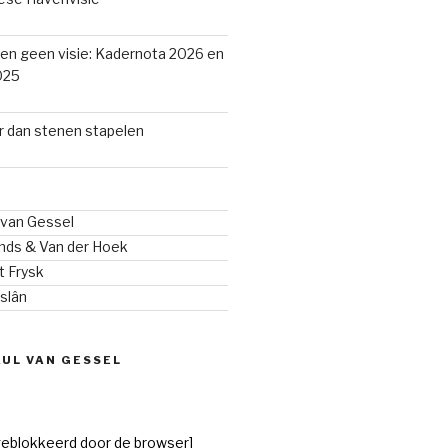
en geen visie: Kadernota 2026 en
025
 dan stenen stapelen
van Gessel
nds & Van der Hoek
it Frysk
yslân
UL VAN GESSEL
geblokkeerd door de browser]