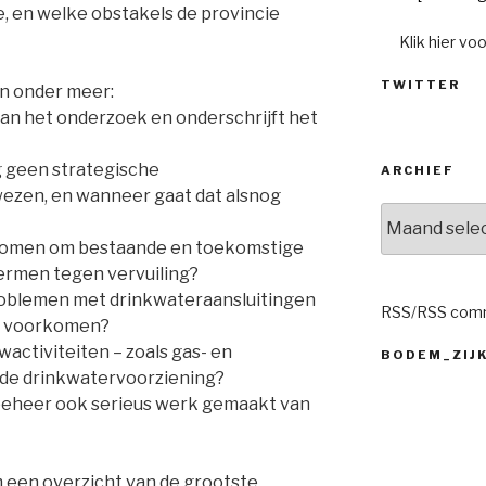
e, en welke obstakels de provincie
Klik hier vo
TWITTER
en onder meer:
 van het onderzoek en onderschrijft het
og geen strategische
ARCHIEF
zen, en wanneer gaat dat alsnog
Archief
nomen om bestaande en toekomstige
rmen tegen vervuiling?
roblemen met drinkwateraansluitingen
RSS
/
RSS com
te voorkomen?
activiteiten – zoals gas- en
BODEM_ZIJ
r de drinkwatervoorziening?
dbeheer ook serieus werk gemaakt van
 een overzicht van de grootste