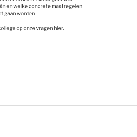
slân en welke concrete maatregelen
f gaan worden.
college op onze vragen
hier
.