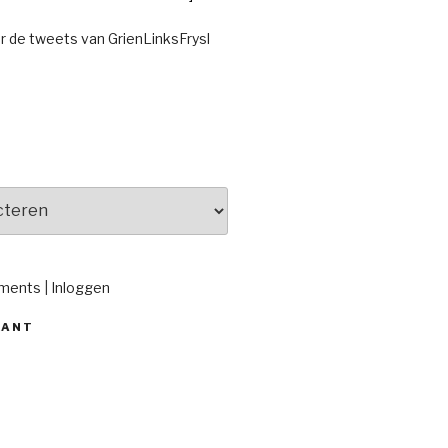
or de tweets van GrienLinksFrysl
ments
|
Inloggen
KANT