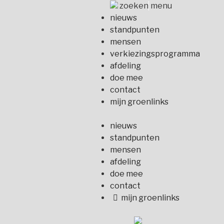
Naar
zoeken
menu
de
nieuws
inhoud
standpunten
springen
mensen
verkiezingsprogramma
afdeling
doe mee
contact
mijn groenlinks
nieuws
standpunten
mensen
afdeling
doe mee
contact
mijn groenlinks