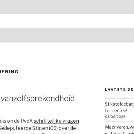
IENING
LAATSTE BE
 vanzelfsprekendheid
Stikstofdebat:
te creëren!
03/08/2026
inks en de PvdA
schriftelijke vragen
Meer varen, wa
 Gedeputeerde Staten (GS) over de
wateren? – Fr