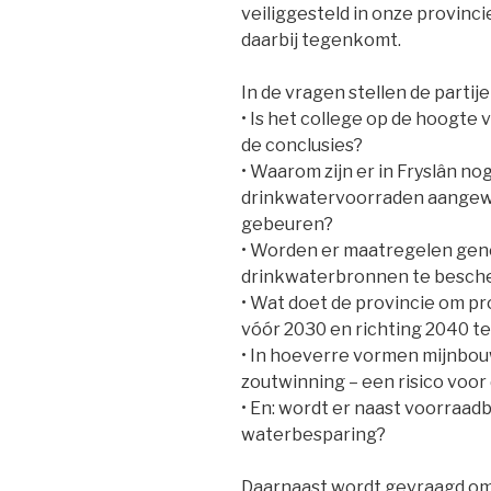
veiliggesteld in onze provinci
daarbij tegenkomt.
In de vragen stellen de partij
• Is het college op de hoogte
de conclusies?
• Waarom zijn er in Fryslân n
drinkwatervoorraden aangewe
gebeuren?
• Worden er maatregelen ge
drinkwaterbronnen te besche
• Wat doet de provincie om p
vóór 2030 en richting 2040 
• In hoeverre vormen mijnbouw
zoutwinning – een risico voo
• En: wordt er naast voorraa
waterbesparing?
Daarnaast wordt gevraagd om