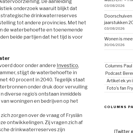
watervoorziening. De aanleiding
03/08/2026
istiek onderzoek waaruit blijkt dat
 strategische drinkwaterreserves
Doorschuiven 
jaarstukken 2
elling tot andere provincies. Met het
03/08/2026
van de waterbehoefte en toenemende
nden beide partijen dat het tijd is voor
Wonen is meer
30/06/2026
ater
evoerd door onder andere
Investico
,
Columns Paul 
mmer, stijgt de waterbehoefte in
Podcast Bere
et 40 procent in 2040. Tegelijk staat
Artikel ek yn 
aterbronnen onder druk door vervuiling
Foto’s fan Fr
In diverse regio’s ontstaan inmiddels
 van woningen en bedrijven op het
COLUMNS PA
zich zorgen over de vraag of Fryslân
ze ontwikkelingen. Zij vragen zich af
che drinkwaterreserves zijn
[Twitter 