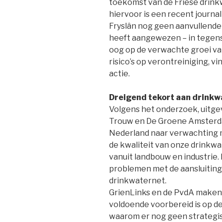
toekomst van de Friese drink
hiervoor is een recent journal
Fryslân nog geen aanvullende
heeft aangewezen – in tegenst
oog op de verwachte groei 
risico’s op verontreiniging, vi
actie.
Dreigend tekort aan drinkw
Volgens het onderzoek, uitg
Trouw en De Groene Amsterda
Nederland naar verwachting m
de kwaliteit van onze drinkw
vanuit landbouw en industrie. 
problemen met de aansluiting
drinkwaternet.
GrienLinks en de PvdA maken 
voldoende voorbereid is op de
waarom er nog geen strategis