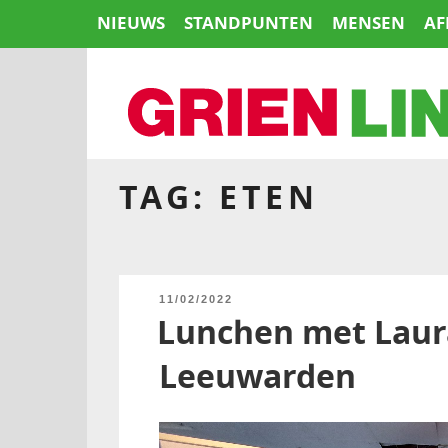
Naar
NIEUWS
STANDPUNTEN
MENSEN
AF
de
inhoud
springen
TAG:
ETEN
HOME
GEPLAATST
11/02/2022
OP
Lunchen met Laura
Leeuwarden