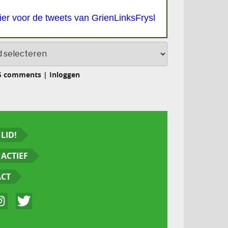
hier voor de tweets van GrienLinksFrysl
S comments
|
Inloggen
LID!
ACTIEF
ACT