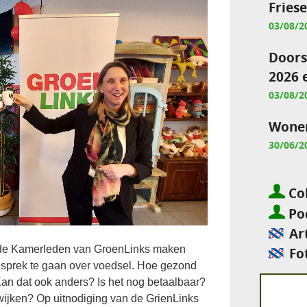
Fries
03/08/2
Doors
2026 
03/08/2
Wonen
30/06/2
Col
Pod
Ar
ede Kamerleden van GroenLinks maken
Fo
sprek te gaan over voedsel. Hoe gezond
an dat ook anders? Is het nog betaalbaar?
e wijken? Op uitnodiging van de GrienLinks