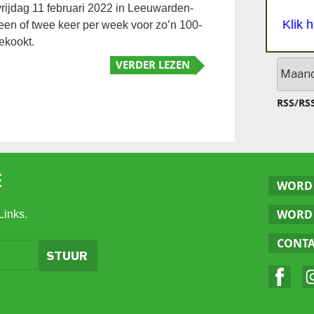
vrijdag 11 februari 2022 in Leeuwarden-
Klik 
een of twee keer per week voor zo’n 100-
ekookt.
VERDER LEZEN
Archief
RSS
/
RS
E
WORD 
WORD 
Links.
CONT