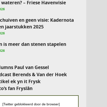
e wateren? – Friese Havenvisie
026
chuiven en geen visie: Kadernota
en jaarstukken 2025
026
 is meer dan stenen stapelen
026
umns Paul van Gessel
cast Berends & Van der Hoek
tikel ek yn it Frysk
to’s fan Fryslân
[Twitter geblokkeerd door de browser]