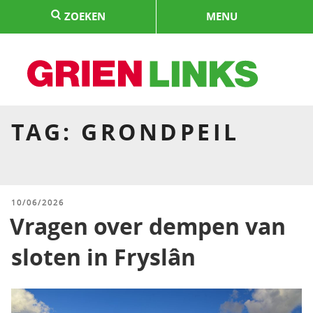
Naar
ZOEKEN
MENU
de
inhoud
springen
HOME
TAG:
GRONDPEIL
GEPLAATST
10/06/2026
OP
Vragen over dempen van
sloten in Fryslân