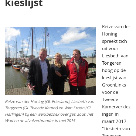
kieslijst
Retze van der
Honing
spreekt zich
uit voor
Liesbeth van
Tongeren
hoog op de
kieslijst
van
GroenLinks
voor de
Tweede
Retze van der Honing (GL Friesland), Liesbeth van
Kamerverkiez
Tongeren (GL Tweede Kamer) en Wim Kroon (GL
ingen in
Harlingen) bij een werkbezoek over gas, zout, het
Wad en de afvalverbrander in mei 2015
maart 2017:
“Liesbeth van
Tongeren