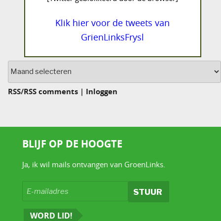
Klik hier voor de tweets van
GrienLinksFrysl
Archief
RSS
/
RSS comments
|
Inloggen
BLIJF OP DE HOOGTE
Ja, ik wil mails ontvangen van GroenLinks.
WORD LID!