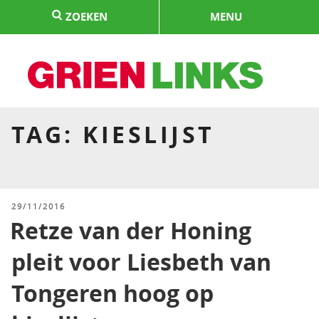
Naar
ZOEKEN
MENU
de
inhoud
springen
HOME
TAG:
KIESLIJST
GEPLAATST
29/11/2016
OP
Retze van der Honing
pleit voor Liesbeth van
Tongeren hoog op