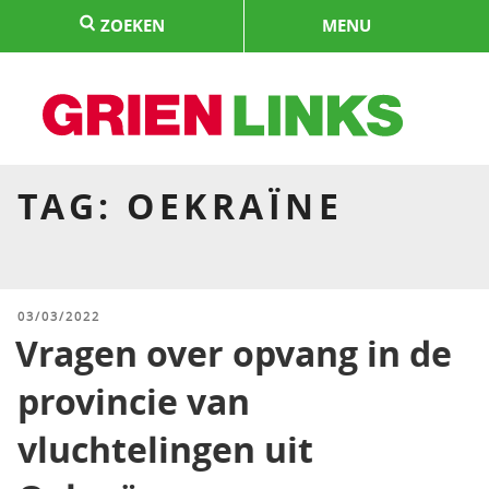
Naar
ZOEKEN
MENU
de
inhoud
springen
HOME
TAG:
OEKRAÏNE
GEPLAATST
03/03/2022
OP
Vragen over opvang in de
provincie van
vluchtelingen uit