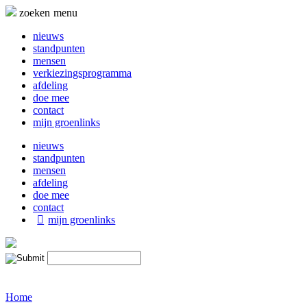
Naar
zoeken
menu
de
inhoud
nieuws
springen
standpunten
mensen
verkiezingsprogramma
afdeling
doe mee
contact
mijn groenlinks
nieuws
standpunten
mensen
afdeling
doe mee
contact
mijn groenlinks
Home