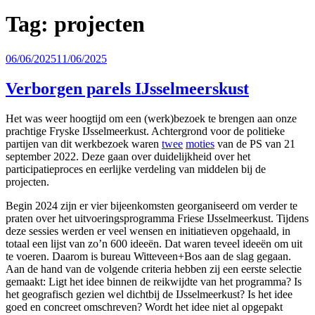
Tag:
projecten
Geplaatst
06/06/2025
11/06/2025
op
Verborgen parels IJsselmeerskust
Het was weer hoogtijd om een (werk)bezoek te brengen aan onze
prachtige Fryske IJsselmeerkust. Achtergrond voor de politieke
partijen van dit werkbezoek waren
twee
moties
van de PS van 21
september 2022. Deze gaan over duidelijkheid over het
participatieproces en eerlijke verdeling van middelen bij de
projecten.
Begin 2024 zijn er vier bijeenkomsten georganiseerd om verder te
praten over het uitvoeringsprogramma Friese IJsselmeerkust. Tijdens
deze sessies werden er veel wensen en initiatieven opgehaald, in
totaal een lijst van zo’n 600 ideeën. Dat waren teveel ideeën om uit
te voeren. Daarom is bureau Witteveen+Bos aan de slag gegaan.
Aan de hand van de volgende criteria hebben zij een eerste selectie
gemaakt: Ligt het idee binnen de reikwijdte van het programma? Is
het geografisch gezien wel dichtbij de IJsselmeerkust? Is het idee
goed en concreet omschreven? Wordt het idee niet al opgepakt