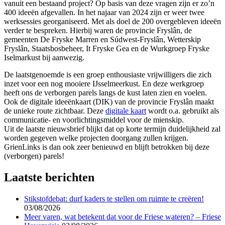
vanuit een bestaand project? Op basis van deze vragen zijn er zo’n
400 ideeën afgevallen. In het najaar van 2024 zijn er weer twee
werksessies georganiseerd. Met als doel de 200 overgebleven ideeën
verder te bespreken. Hierbij waren de provincie Fryslân, de
gemeenten De Fryske Marren en Súdwest-Fryslân, Wetterskip
Fryslân, Staatsbosbeheer, It Fryske Gea en de Wurkgroep Fryske
Iselmarkust bij aanwezig.
De laatstgenoemde is een groep enthousiaste vrijwilligers die zich
inzet voor een nog mooiere IJsselmeerkust. En deze werkgroep
heeft ons de verborgen parels langs de kust laten zien en voelen.
Ook de digitale ideeënkaart (DIK) van de provincie Fryslân maakt
de unieke route zichtbaar. Deze
digitale kaart
wordt o.a. gebruikt als
communicatie- en voorlichtingsmiddel voor de mienskip.
Uit de laatste nieuwsbrief blijkt dat op korte termijn duidelijkheid zal
worden gegeven welke projecten doorgang zullen krijgen.
GrienLinks is dan ook zeer benieuwd en blijft betrokken bij deze
(verborgen) parels!
Laatste berichten
Stikstofdebat: durf kaders te stellen om ruimte te creëren!
03/08/2026
Meer varen, wat betekent dat voor de Friese wateren? – Friese