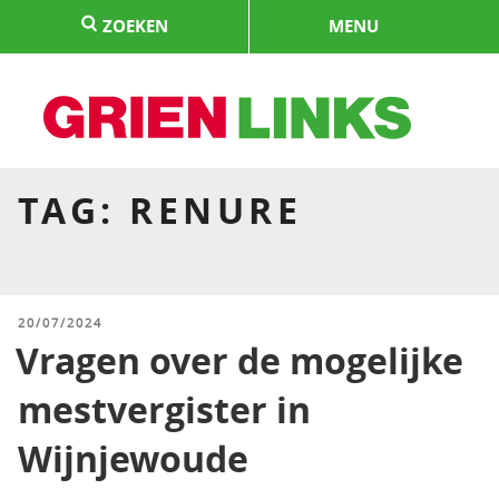
Naar
ZOEKEN
MENU
de
inhoud
springen
HOME
TAG:
RENURE
GEPLAATST
20/07/2024
OP
Vragen over de mogelijke
mestvergister in
Wijnjewoude