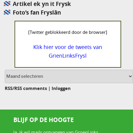
Artikel ek yn it Frysk
Foto’s fan Fryslân
[Twitter geblokkeerd door de browser]
Klik hier voor de tweets van
GrienLinksFrysl
Archief
RSS
/
RSS comments
|
Inloggen
BLIJF OP DE HOOGTE
Ja, ik wil mails ontvangen van GroenLinks.