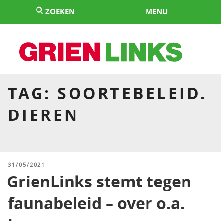
Naar
ZOEKEN
MENU
de
inhoud
springen
HOME
TAG:
SOORTEBELEID.
DIEREN
GEPLAATST
31/05/2021
OP
GrienLinks stemt tegen
faunabeleid – over o.a.