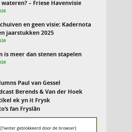
e wateren? – Friese Havenvisie
026
chuiven en geen visie: Kadernota
en jaarstukken 2025
026
 is meer dan stenen stapelen
026
umns Paul van Gessel
cast Berends & Van der Hoek
tikel ek yn it Frysk
to’s fan Fryslân
[Twitter geblokkeerd door de browser]