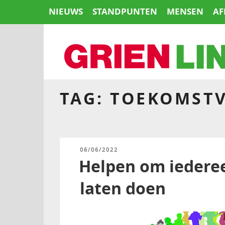
Naar
NIEUWS
STANDPUNTEN
MENSEN
AF
de
inhoud
springen
TAG:
TOEKOMSTV
HOME
GEPLAATST
06/06/2022
OP
Helpen om iedere
laten doen