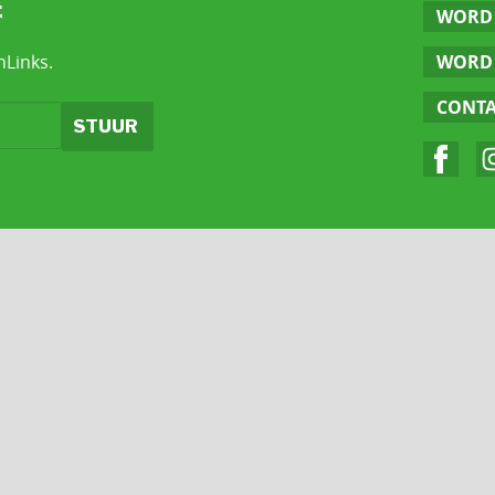
E
WORD 
nLinks.
WORD 
CONT