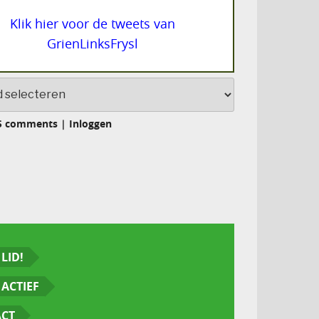
Klik hier voor de tweets van
GrienLinksFrysl
S comments
|
Inloggen
LID!
ACTIEF
ACT