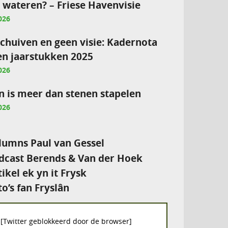
e wateren? – Friese Havenvisie
026
chuiven en geen visie: Kadernota
en jaarstukken 2025
026
 is meer dan stenen stapelen
026
umns Paul van Gessel
cast Berends & Van der Hoek
tikel ek yn it Frysk
to’s fan Fryslân
[Twitter geblokkeerd door de browser]