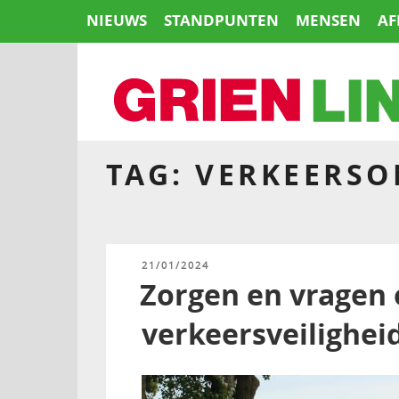
Naar
NIEUWS
STANDPUNTEN
MENSEN
AF
de
inhoud
springen
TAG:
VERKEERSO
HOME
GEPLAATST
21/01/2024
OP
Zorgen en vragen 
verkeersveilighei