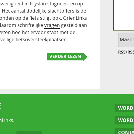
sveiligheid in Fryslân stagneert en op
Het aantal dodelijke slachtoffers is de
onden op de fiets stijgt ook. GrienLinks
daarom schriftelijke
vragen
gesteld aan
 weten hoe het ervoor staat met de
Archief
ilige fietsoversteekplaatsen.
RSS
/
RS
VERDER LEZEN
E
WORD 
nLinks.
WORD 
CONT