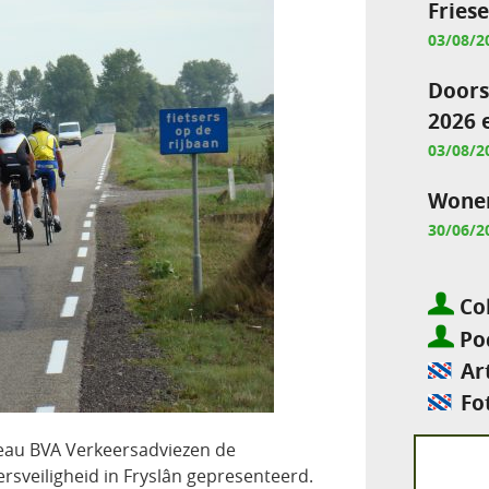
Fries
03/08/2
Doors
2026 
03/08/2
Wonen
30/06/2
Col
Pod
Ar
Fo
eau BVA Verkeersadviezen de
sveiligheid in Fryslân gepresenteerd.