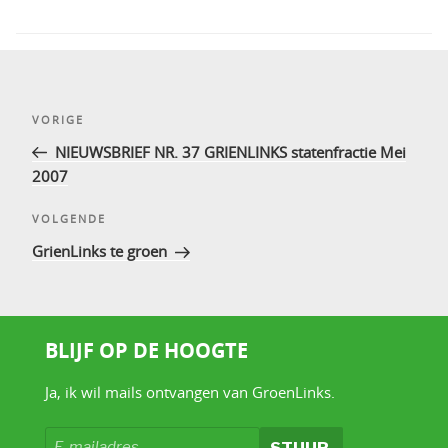
Bericht
Vorig
VORIGE
navigatie
bericht
NIEUWSBRIEF NR. 37 GRIENLINKS statenfractie Mei
2007
Volgend
VOLGENDE
bericht
GrienLinks te groen
BLIJF OP DE HOOGTE
Ja, ik wil mails ontvangen van GroenLinks.