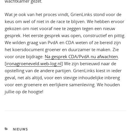
wachtkamer gezet.
Wat je ook van het proces vindt, GrienLinks stond voor de
keus om wel of niet in de race te blijven. We hebben ervoor
gekozen om niet vooraf nee te zeggen tegen een nieuw
gesprek. Het eerste gesprek was open, constructief en pittig.
We wilden graag van PvdA en CDA weten of ze bereid zijn
het koersdocument groener en duurzamer te maken. Zie
voor onze bijdrage:
Na gesprek CDA/PvdA nu afwachten
.
[
ironagroeneveld.web-log.nl
] We zijn benieuwd naar de
opstelling van de andere partijen. GrienLinks kiest in ieder
geval, net als altijd, voor een stevige inhoudelijke inbreng
voor een groenere en eerlijkere samenleving. We houden
jullie op de hoogte!
CATEGORIEËN
NIEUWS