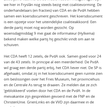
we hier in Fryslân nog steeds bezig met coalitievorming. De
onderhandelaars (en fracties) van CDA en de PvdA hebben
samen een koersdocument geschreven. Het koersdocument
is een opzetje voor het uiteindelijke coalitieakkoord. Een
derde partij moet nog worden gezocht. Op
woensdagmiddag 9 mei gaat de informateur (Hylkema)
bekend maken welke partij hij geschikt vindt om aan te
schuiven.
Het CDA heeft 12 zetels, de PvdA ook. Samen goed voor 24
van de 43 zetels. In principe al een meerderheid. De PvdA
wil graag een derde partij erbij, het CDA liever niet. De SP is
afgehaakt, omdat zij in het koersdocument geen ruimte zien
om beslissingen over het Fries Museum, het provinciehuis
en de Centrale As terug te draaien. Ze melden dat ze zich
‘geblokkeerd’ voelen door het CDA en de PvdA. In de
meivakantie zijn gesprekken gevoerd met de FNP en de
ChristenUnie. GrienLinks en de VVD zijn daarmee in de