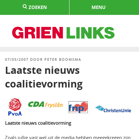
Naar
ZOEKEN
MENU
de
inhoud
springen
HOME
GEPLAATST
07/05/2007
DOOR
PETER BOOMSMA
OP
Laatste nieuws
coalitievorming
Laatste nieuws coalitievorming
Zoals jullie vast wel uit de media hebben meegekregen zijn