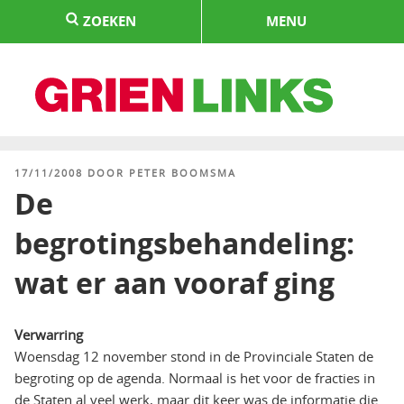
Naar
ZOEKEN
MENU
de
inhoud
springen
HOME
GEPLAATST
17/11/2008
DOOR
PETER BOOMSMA
OP
De
begrotingsbehandeling:
wat er aan vooraf ging
Verwarring
Woensdag 12 november stond in de Provinciale Staten de
begroting op de agenda. Normaal is het voor de fracties in
de Staten al veel werk, maar dit keer was de informatie die