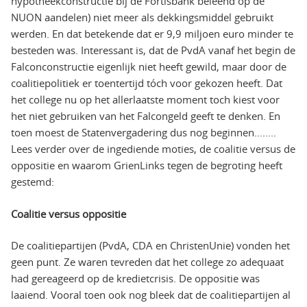
hypotheekconstructie bij de Fortisbank beleend op de
NUON aandelen) niet meer als dekkingsmiddel gebruikt
werden. En dat betekende dat er 9,9 miljoen euro minder te
besteden was. Interessant is, dat de PvdA vanaf het begin de
Falconconstructie eigenlijk niet heeft gewild, maar door de
coalitiepolitiek er toentertijd tóch voor gekozen heeft. Dat
het college nu op het allerlaatste moment toch kiest voor
het niet gebruiken van het Falcongeld geeft te denken. En
toen moest de Statenvergadering dus nog beginnen……..
Lees verder over de ingediende moties, de coalitie versus de
oppositie en waarom GrienLinks tegen de begroting heeft
gestemd:
Coalitie versus oppositie
De coalitiepartijen (PvdA, CDA en ChristenUnie) vonden het
geen punt. Ze waren tevreden dat het college zo adequaat
had gereageerd op de kredietcrisis. De oppositie was
laaiend. Vooral toen ook nog bleek dat de coalitiepartijen al