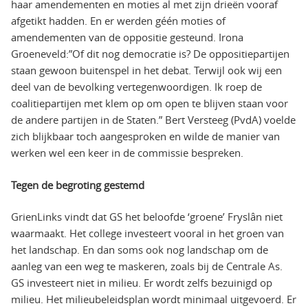
haar amendementen en moties al met zijn drieën vooraf
afgetikt hadden. En er werden géén moties of
amendementen van de oppositie gesteund. Irona
Groeneveld:”Of dit nog democratie is? De oppositiepartijen
staan gewoon buitenspel in het debat. Terwijl ook wij een
deel van de bevolking vertegenwoordigen. Ik roep de
coalitiepartijen met klem op om open te blijven staan voor
de andere partijen in de Staten.” Bert Versteeg (PvdA) voelde
zich blijkbaar toch aangesproken en wilde de manier van
werken wel een keer in de commissie bespreken.
Tegen de begroting gestemd
GrienLinks vindt dat GS het beloofde ‘groene’ Fryslân niet
waarmaakt. Het college investeert vooral in het groen van
het landschap. En dan soms ook nog landschap om de
aanleg van een weg te maskeren, zoals bij de Centrale As.
GS investeert niet in milieu. Er wordt zelfs bezuinigd op
milieu. Het milieubeleidsplan wordt minimaal uitgevoerd. Er