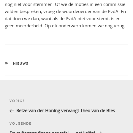
nog niet voor stemmen. Of we de moties in een commissie
wilden bespreken, vroeg de woordvoerder van de PvdA. En
dat doen we dan, want als de PvdA niet voor stemt, is er
geen meerderheid. Op dit onderwerp komen we nog terug.
CATEGORIEËN
NIEUWS
Bericht
Vorig
VORIGE
navigatie
bericht
Retze van der Honing vervangt Theo van de Bles
Volgend
VOLGENDE
bericht
De miljoenen fleane oer tafel …. nei Iislân!