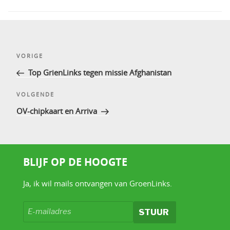
Bericht
Vorig
VORIGE
navigatie
bericht
Top GrienLinks tegen missie Afghanistan
Volgend
VOLGENDE
bericht
OV-chipkaart en Arriva
BLIJF OP DE HOOGTE
Ja, ik wil mails ontvangen van GroenLinks.