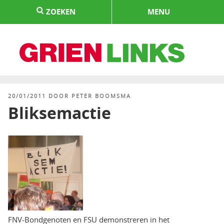
Naar
ZOEKEN
MENU
de
inhoud
springen
HOME
GEPLAATST
20/01/2011
DOOR
PETER BOOMSMA
OP
Bliksemactie
FNV-Bondgenoten en FSU demonstreren in het