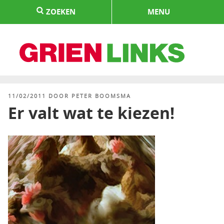
Naar
ZOEKEN
MENU
de
inhoud
springen
HOME
GEPLAATST
11/02/2011
DOOR
PETER BOOMSMA
OP
Er valt wat te kiezen!