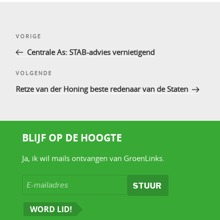
Bericht
Vorig
VORIGE
navigatie
bericht
Centrale As: STAB-advies vernietigend
Volgend
VOLGENDE
bericht
Retze van der Honing beste redenaar van de Staten
BLIJF OP DE HOOGTE
Ja, ik wil mails ontvangen van GroenLinks.
WORD LID!