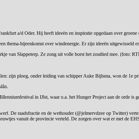
nkfurt a/d Oder. Hij heeft ideeën en inspiratie opgedaan over groene 
een thema-bijeenkomst over windenergie. Er zijn ideeën uitgewisseld 
erkje van Slappeterp. Ze zong uit volle borst het zoutlied mee. (foto: 
len: zijn ploeg, onder leiding van schipper Auke Bijlsma, won de 1e pri
lân.
llenniumfestival in IJlst, waar o.a. het Hunger Project aan de orde is g
werf. De raadsfractie en de wethouder (@jelmervdzee op Twitter) verte
ieuwtjes vanuit de provincie verteld. De zorgen over wat er met de EHS