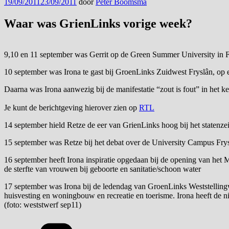
Geplaatst
19/09/2011
23/09/2011
door
Peter Boomsma
op
Waar was GrienLinks vorige week?
9,10 en 11 september was Gerrit op de Green Summer University in Fra
10 september was Irona te gast bij GroenLinks Zuidwest Fryslân, op 
Daarna was Irona aanwezig bij de manifestatie “zout is fout” in het k
Je kunt de berichtgeving hierover zien op
RTL
14 september hield Retze de eer van GrienLinks hoog bij het statenzei
15 september was Retze bij het debat over de University Campus Frys
16 september heeft Irona inspiratie opgedaan bij de opening van het Mi
de sterfte van vrouwen bij geboorte en sanitatie/schoon water
17 september was Irona bij de ledendag van GroenLinks Weststelling
huisvesting en woningbouw en recreatie en toerisme. Irona heeft de n
(foto: weststwerf sep11)
Categorieën