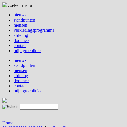
Naar
zoeken
menu
de
inhoud
nieuws
springen
standpunten
mensen
verkiezingsprogramma
afdeling
doe mee
contact
mijn groenlinks
nieuws
standpunten
mensen
afdeling
doe mee
contact
mijn groenlinks
Home