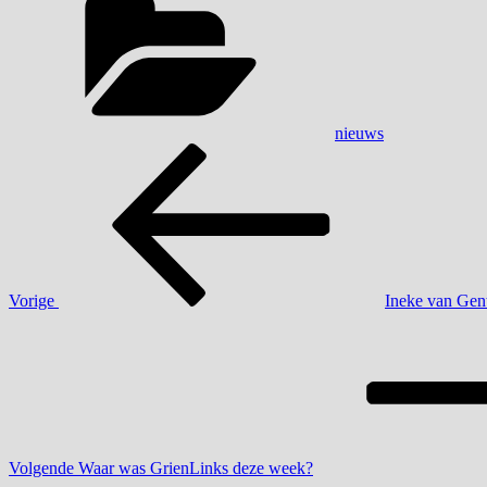
nieuws
Bericht
Vorig
bericht
navigatie
Vorige
Ineke van Gen
Volgend
bericht
Volgende
Waar was GrienLinks deze week?