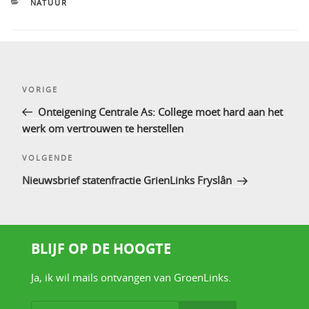
CATEGORIEËN
NATUUR
Bericht
Vorig
VORIGE
navigatie
bericht
Onteigening Centrale As: College moet hard aan het
werk om vertrouwen te herstellen
Volgend
VOLGENDE
bericht
Nieuwsbrief statenfractie GrienLinks Fryslân
BLIJF OP DE HOOGTE
Ja, ik wil mails ontvangen van GroenLinks.