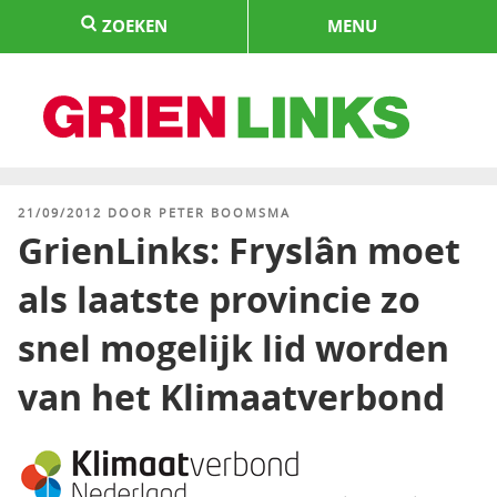
Naar
ZOEKEN
MENU
de
inhoud
springen
HOME
GEPLAATST
21/09/2012
DOOR
PETER BOOMSMA
OP
GrienLinks: Fryslân moet
als laatste provincie zo
snel mogelijk lid worden
van het Klimaatverbond