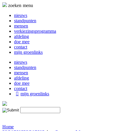
Naar
zoeken
menu
de
inhoud
nieuws
springen
standpunten
mensen
verkiezingsprogramma
afdeling
doe mee
contact
mijn groenlinks
nieuws
standpunten
mensen
afdeling
doe mee
contact
mijn groenlinks
Home