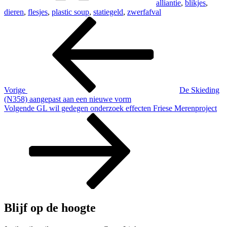
alliantie
,
blikjes
,
dieren
,
flesjes
,
plastic soup
,
statiegeld
,
zwerfafval
Bericht
Vorig
bericht
navigatie
Vorige
De Skieding
(N358) aangepast aan een nieuwe vorm
Volgend
Volgende
GL wil gedegen onderzoek effecten Friese Merenproject
bericht
Blijf op de hoogte