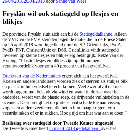
Geplaatst
26/04/2018
26/04/2018
door
Sanne van Wees
op
Fryslân wil ook statiegeld op flesjes en
blikjes
De provincie Fryslân sluit zich aan bij de
Statiegeldalliantie.
Alleen
de VVD en de PVV stemden tegen de motie die in de Friese Staten
op 25 april 2018 werd ingediend door de SP, GrienLinks, PvdA,
PvdD, FNP, ChristenUnie en D66. GrienLinks vindt statiegeld
invoeren op kleine flesjes en blikjes erg belangrijk. Retze van der
Honing: “Plastic flesjes en blikjes zijn op dit moment
verantwoordelijk voor zo’n 40 procent van het zwerfafval.
Driekwart van de Nederlanders
ergert zich aan het zwerfafval.
Koeien en andere landdieren worden ziek of sterven als stukjes blik
en plastic in hun voedsel terecht komen. Veel zwerfafval dat niet
wordt opgeruimd, belandt via wind en water in de zee waar het
onderdeel wordt van de plastic soep, de drijvende vuilnisbelten in de
oceanen. Daar brengt het op grote schaal schade toe aan vissen,
vogels en andere zeedieren, die het in hun maag krijgen, erin
verstrikt raken of er in stikken. Hoog tijd om hier wat aan te doen.”
Beslissing over statiegeld door Tweede Kamer uitgesteld
De Tweede Kamer heeft
in maart 2018 gedebatteerd
over het