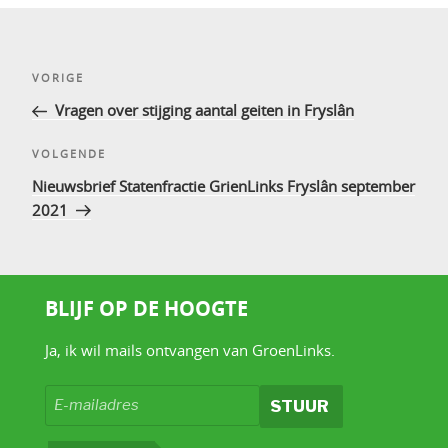
Bericht
Vorig
VORIGE
navigatie
bericht
Vragen over stijging aantal geiten in Fryslân
Volgend
VOLGENDE
bericht
Nieuwsbrief Statenfractie GrienLinks Fryslân september
2021
BLIJF OP DE HOOGTE
Ja, ik wil mails ontvangen van GroenLinks.