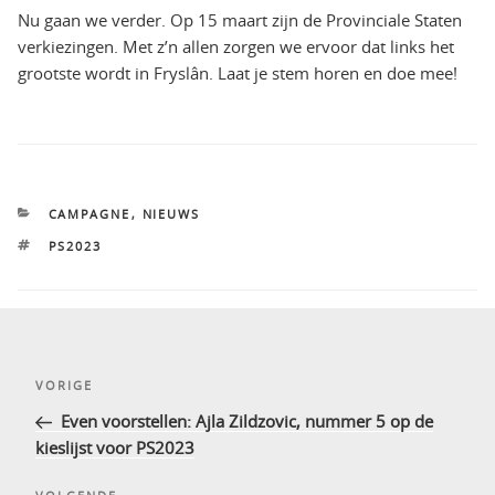
Nu gaan we verder. Op 15 maart zijn de Provinciale Staten
verkiezingen. Met z’n allen zorgen we ervoor dat links het
grootste wordt in Fryslân. Laat je stem horen en doe mee!
CATEGORIEËN
CAMPAGNE
,
NIEUWS
TAGS
PS2023
Bericht
Vorig
VORIGE
navigatie
bericht
Even voorstellen: Ajla Zildzovic, nummer 5 op de
kieslijst voor PS2023