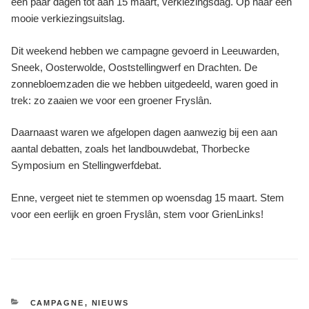
een paar dagen tot aan 15 maart, verkiezingsdag. Op naar een
mooie verkiezingsuitslag.
Dit weekend hebben we campagne gevoerd in Leeuwarden,
Sneek, Oosterwolde, Ooststellingwerf en Drachten. De
zonnebloemzaden die we hebben uitgedeeld, waren goed in
trek: zo zaaien we voor een groener Fryslân.
Daarnaast waren we afgelopen dagen aanwezig bij een aan
aantal debatten, zoals het landbouwdebat, Thorbecke
Symposium en Stellingwerfdebat.
Enne, vergeet niet te stemmen op woensdag 15 maart. Stem
voor een eerlijk en groen Fryslân, stem voor GrienLinks!
CATEGORIEËN
CAMPAGNE
,
NIEUWS