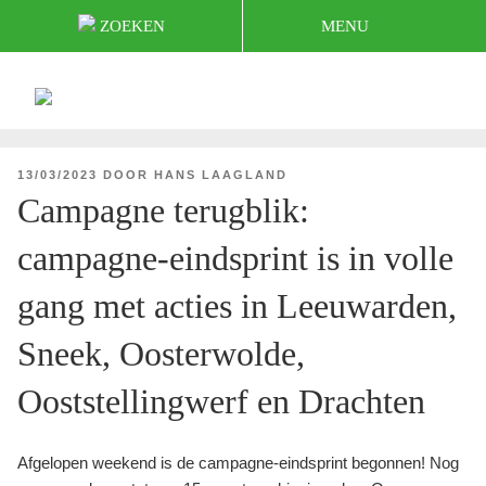
Naar
ZOEKEN
MENU
de
inhoud
springen
HOME
GEPLAATST
13/03/2023
DOOR
HANS LAAGLAND
OP
Campagne terugblik:
campagne-eindsprint is in volle
gang met acties in Leeuwarden,
Sneek, Oosterwolde,
Ooststellingwerf en Drachten
Afgelopen weekend is de campagne-eindsprint begonnen! Nog