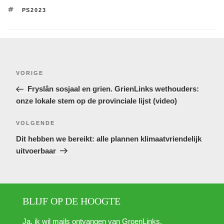
TAGS
PS2023
Bericht
Vorig
VORIGE
navigatie
bericht
Fryslân sosjaal en grien. GrienLinks wethouders:
onze lokale stem op de provinciale lijst (video)
Volgend
VOLGENDE
bericht
Dit hebben we bereikt: alle plannen klimaatvriendelijk
uitvoerbaar
BLIJF OP DE HOOGTE
Ja, ik wil mails ontvangen van GroenLinks.