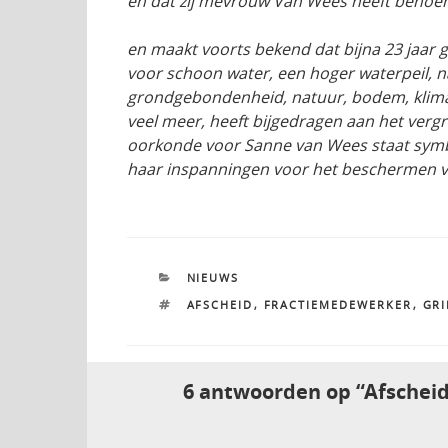
en dat zij mevrouw Van Wees heeft benoe
en maakt voorts bekend dat bijna 23 jaar
voor schoon water, een hoger waterpeil, 
grondgebondenheid, natuur, bodem, klimaat
veel meer, heeft bijgedragen aan het verg
oorkonde voor Sanne van Wees staat sym
haar inspanningen voor het beschermen v
CATEGORIEËN
NIEUWS
TAGS
AFSCHEID
,
FRACTIEMEDEWERKER
,
GRI
6 antwoorden op “Afschei