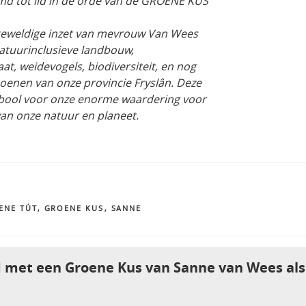
md tot lid in de orde van de GROENE KUS
 geweldige inzet van mevrouw Van Wees
natuurinclusieve landbouw,
, weidevogels, biodiversiteit, en nog
roenen van onze provincie Fryslân. Deze
bool voor onze enorme waardering voor
an onze natuur en planeet.
ENE TÚT
,
GROENE KUS
,
SANNE
d met een Groene Kus van Sanne van Wees al