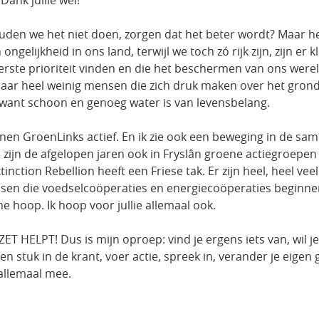
den we het niet doen, zorgen dat het beter wordt? Maar het 
ngelijkheid in ons land, terwijl we toch zó rijk zijn, zijn 
 eerste prioriteit vinden en die het beschermen van ons w
aar heel weinig mensen die zich druk maken over het grondw
, want schoon en genoeg water is van levensbelang.
nen GroenLinks actief. En ik zie ook een beweging in de sam
r, zijn de afgelopen jaren ook in Fryslân groene actiegroepen
xtinction Rebellion heeft een Friese tak. Er zijn heel, heel v
sen die voedselcoöperaties en energiecoöperaties beginnen. 
 hoop. Ik hoop voor jullie allemaal ook.
ET HELPT! Dus is mijn oproep: vind je ergens iets van, wil j
en stuk in de krant, voer actie, spreek in, verander je eigen
 allemaal mee.