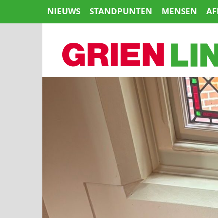
Naar
NIEUWS
STANDPUNTEN
MENSEN
AF
de
inhoud
springen
HOME