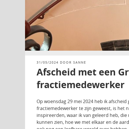
GEPLAATST
31/05/2024
DOOR
SANNE
OP
Afscheid met een G
fractiemedewerker
Op woensdag 29 mei 2024 heb ik afscheid g
fractiemedewerker te zijn geweest, is het
inspireerden, waar ik van geleerd heb, die 
kunnen zien, hoe we met elkaar en de aar
ook nog een leefbare wereld over hebben. D