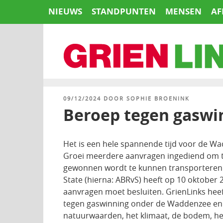
Naar
NIEUWS
STANDPUNTEN
MENSEN
AF
de
inhoud
springen
HOME
GEPLAATST
09/12/2024
DOOR
SOPHIE BROENINK
OP
Beroep tegen gaswi
Het is een hele spannende tijd voor de W
Groei meerdere aanvragen ingediend om t
gewonnen wordt te kunnen transporteren n
State (hierna: ABRvS) heeft op 10 oktober
aanvragen moet besluiten. GrienLinks hee
tegen gaswinning onder de Waddenzee en h
natuurwaarden, het klimaat, de bodem, het