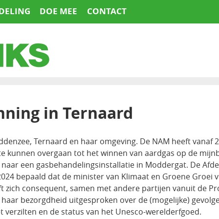
DELING
DOE MEE
CONTACT
nning in Ternaard
addenzee, Ternaard en haar omgeving. De NAM heeft vanaf 2
e kunnen overgaan tot het winnen van aardgas op de mijnb
aar een gasbehandelingsinstallatie in Moddergat. De Afde
 2024 bepaald dat de minister van Klimaat en Groene Groei 
ft zich consequent, samen met andere partijen vanuit de Pr
aar bezorgdheid uitgesproken over de (mogelijke) gevolge
 verzilten en de status van het Unesco-werelderfgoed.