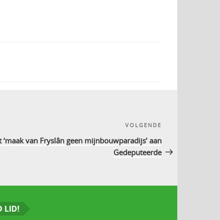
VOLGENDE
Volgend
bericht
st ‘maak van Fryslân geen mijnbouwparadijs’ aan
Gedeputeerde
 LID!