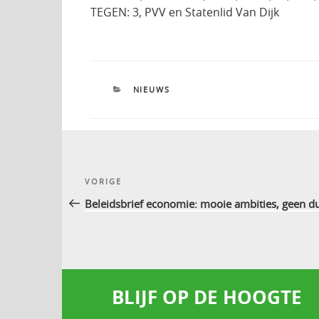
TEGEN: 3, PVV en Statenlid Van Dijk
CATEGORIEËN
NIEUWS
Bericht
Vorig
VORIGE
navigatie
bericht
Beleidsbrief economie: mooie ambities, geen du
BLIJF OP DE HOOGTE