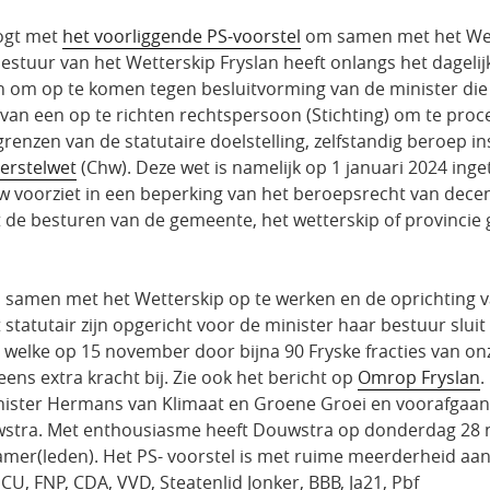
ogt met
het voorliggende PS-voorstel
om samen met het Wett
 bestuur van het Wetterskip Fryslan heeft onlangs het dageli
en om op te komen tegen besluitvorming van de minister die
n van een op te richten rechtspersoon (Stichting) om te pro
grenzen van de statutaire doelstelling, zelfstandig beroep
herstelwet
(Chw). Deze wet is namelijk op 1 januari 2024 ing
 voorziet in een beperking van het beroepsrecht van decen
t de besturen van de gemeente, het wetterskip of provincie
samen met het Wetterskip op te werken en de oprichting van 
 statutair zijn opgericht voor de minister haar bestuur sluit 
” welke op 15 november door bijna 90 Fryske fracties van on
ens extra kracht bij. Zie ook het bericht op
Omrop Fryslan
.
ister Hermans van Klimaat en Groene Groei en voorafgaand
tra. Met enthousiasme heeft Douwstra op donderdag 28 n
amer(leden). Het PS- voorstel is met ruime meerderheid a
CU, FNP, CDA, VVD, Steatenlid Jonker, BBB, Ja21, Pbf