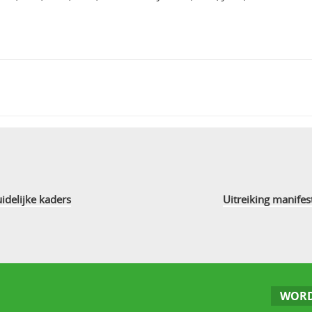
idelijke kaders
Uitreiking manife
WORD