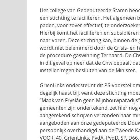
Het college van Gedeputeerde Staten beo
een stichting te faciliteren. Het algemeen
paden, voor zover effectief, te onderzoek
Hierbij komt het faciliteren en subsidiëre
naar voren. Deze stichting kan, binnen de 
wordt niet belemmerd door de
Crisis- en 
de procedure gaswinning Ternaard. De Chw
in dit geval op neer dat de Chw bepaalt da
instellen tegen besluiten van de Minister.
GrienLinks ondersteunt dit PS-voorstel om 
degelijk haast bij, want deze stichting moet
“
Maak van Fryslân geen Mijnbouwparadijs
gemeenten zijn ondertekend, zet hier nog e
aangetekend schrijven verzonden naar min
aangeboden aan onze gedeputeerde Douws
persoonlijk overhandigd aan de Tweede K
VOOR: 40, GrienLinks, PvdA, PvdD, SP, D66, 