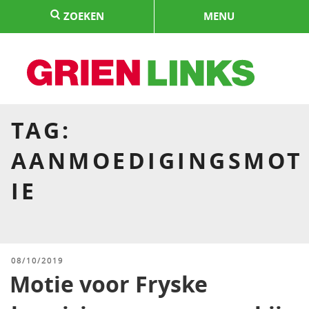
Naar
ZOEKEN
MENU
de
inhoud
springen
HOME
TAG:
AANMOEDIGINGSMOT
IE
GEPLAATST
08/10/2019
OP
Motie voor Fryske