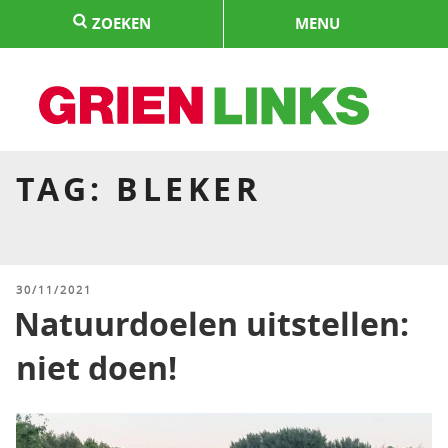
Naar
ZOEKEN
MENU
de
inhoud
springen
HOME
TAG:
BLEKER
GEPLAATST
30/11/2021
OP
Natuurdoelen uitstellen:
niet doen!