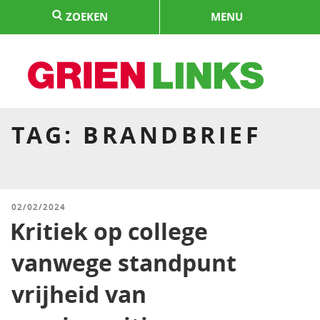
Naar
ZOEKEN
MENU
de
inhoud
springen
HOME
TAG:
BRANDBRIEF
GEPLAATST
02/02/2024
OP
Kritiek op college
vanwege standpunt
vrijheid van