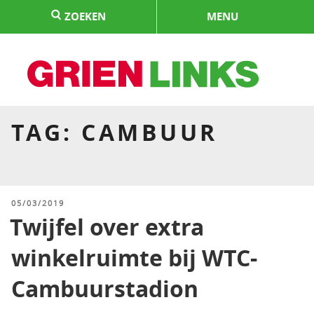
Naar
ZOEKEN
MENU
de
inhoud
springen
HOME
TAG:
CAMBUUR
GEPLAATST
05/03/2019
OP
Twijfel over extra
winkelruimte bij WTC-
Cambuurstadion