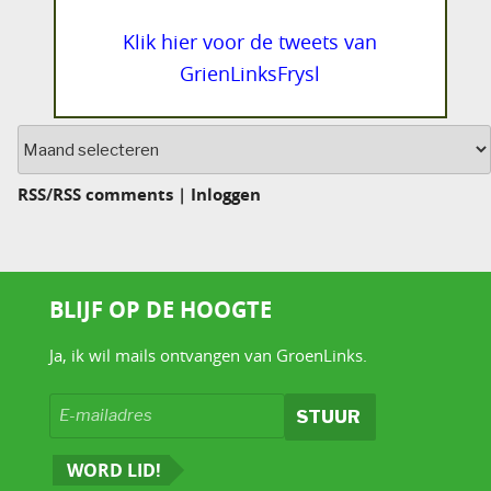
Klik hier voor de tweets van
GrienLinksFrysl
Archief
RSS
/
RSS comments
|
Inloggen
BLIJF OP DE HOOGTE
Ja, ik wil mails ontvangen van GroenLinks.
WORD LID!