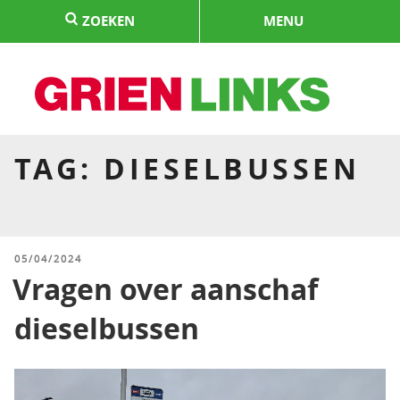
Naar
ZOEKEN
MENU
de
inhoud
springen
HOME
TAG:
DIESELBUSSEN
GEPLAATST
05/04/2024
OP
Vragen over aanschaf
dieselbussen