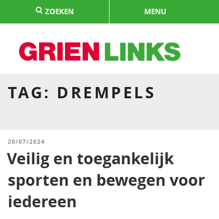
Naar
ZOEKEN
MENU
de
inhoud
springen
HOME
TAG:
DREMPELS
GEPLAATST
20/07/2024
OP
Veilig en toegankelijk
sporten en bewegen voor
iedereen