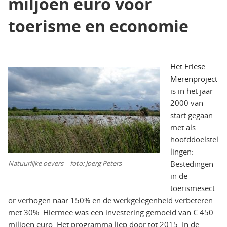
miljoen euro voor
toerisme en economie
Het Friese
Merenproject
is in het jaar
2000 van
start gegaan
met als
hoofddoelstel
lingen:
Natuurlijke oevers – foto: Joerg Peters
Bestedingen
in de
toerismesect
or verhogen naar 150% en de werkgelegenheid verbeteren
met 30%. Hiermee was een investering gemoeid van € 450
miljoen euro. Het programma liep door tot 2015. In de