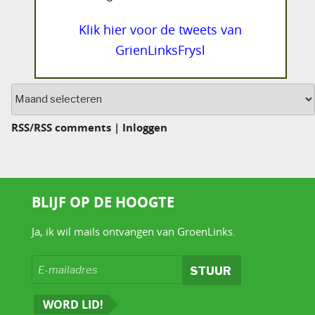
Klik hier voor de tweets van
GrienLinksFrysl
Archief
RSS
/
RSS comments
|
Inloggen
BLIJF OP DE HOOGTE
Ja, ik wil mails ontvangen van GroenLinks.
WORD LID!