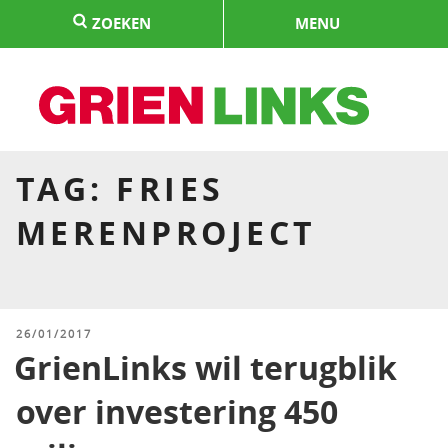
Naar
ZOEKEN
MENU
de
inhoud
springen
HOME
TAG:
FRIES
MERENPROJECT
GEPLAATST
26/01/2017
OP
GrienLinks wil terugblik
over investering 450