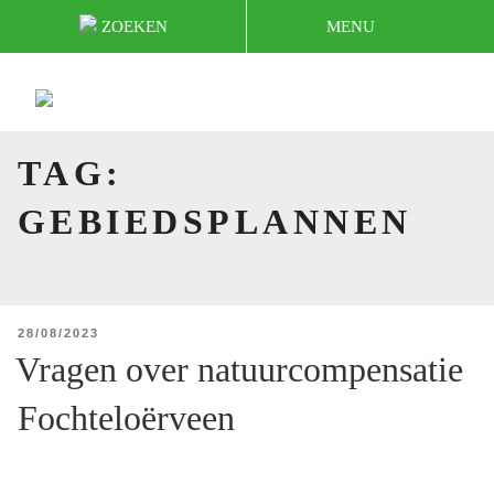
Naar
ZOEKEN
MENU
de
inhoud
springen
HOME
TAG:
GEBIEDSPLANNEN
GEPLAATST
28/08/2023
OP
Vragen over natuurcompensatie
Fochteloërveen