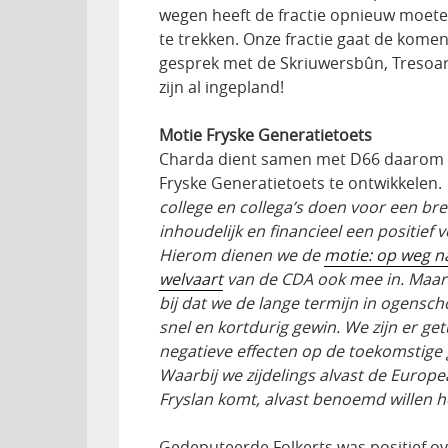
wegen heeft de fractie opnieuw moeten
te trekken. Onze fractie gaat de komen
gesprek met de Skriuwersbûn, Tresoar
zijn al ingepland!
Motie Fryske Generatietoets
Charda dient samen met D66 daarom a
Fryske Generatietoets te ontwikkelen.
college en collega’s doen voor een br
inhoudelijk en financieel een positief 
Hierom dienen we de
motie: op weg na
welvaart
van de CDA ook mee in. Maar 
bij dat we de lange termijn in ogensc
snel en kortdurig gewin. We zijn er ge
negatieve effecten op de toekomstige 
Waarbij we zijdelings alvast de Europe
Fryslan komt, alvast benoemd willen 
Gedeputeerde Folkerts was positief ov