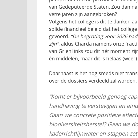
van Gedeputeerde Staten. Zou dan na z
vette jaren zijn aangebroken?
Volgens het college is dit te danken 
solide financieel beleid dat het colleg
gevoerd.
“De begroting voor 2026 had 
zijn”
, aldus Charda namens onze fract
van GrienLinks zou dit hét moment zij
én middelen, maar dit is helaas (weer)
Daarnaast is het nog steeds niet trans
over de dossiers verdeeld zal worden.
“Komt er bijvoorbeeld genoeg capa
handhaving te verstevigen en eind
Gaan we concrete positieve effect
biodiversiteitsherstel? Gaan we d
kaderrichtlijnwater en stappen zett