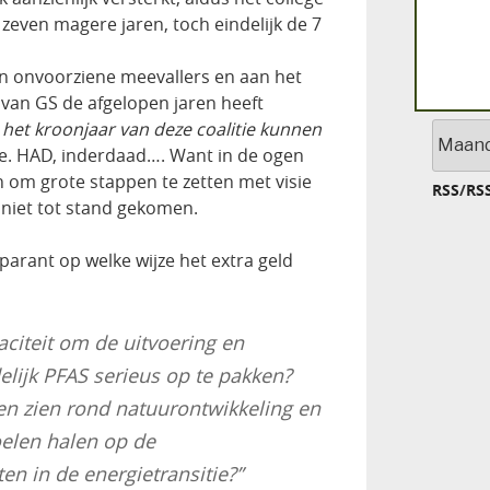
even magere jaren, toch eindelijk de 7
aan onvoorziene meevallers en aan het
e van GS de afgelopen jaren heeft
het kroonjaar van deze coalitie kunnen
Archief
ie. HAD, inderdaad…. Want in de ogen
n om grote stappen te zetten met visie
RSS
/
RS
 niet tot stand gekomen.
parant op welke wijze het extra geld
citeit om de uitvoering en
elijk PFAS serieus op te pakken?
en zien rond natuurontwikkeling en
oelen halen op de
en in de energietransitie?”