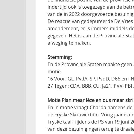
indertijd ook is toegezegd aan de bet
van de in 2022 doorgevoerde bezuinigen
De reactie van gedeputeerde De Vries 
amendement, er is immers middels de
gegeven. Het is aan de Provinciale Sta
afweging te maken.
Stemming:
En de Provinciale Staten maakte geen
motie.
16 Voor: GL, PvdA, SP, PvdD, D66 en F
27 Tegen: CDA, BBB, CU, Ja21, PVV, PBF,
Motie Plan mear lèze en dus mear skr
En in
motie
vraagt Charda namens de f
de Fryske Skriuwerbûn. Vorig jaar is er
Fryske taal. Tijdens de PS van 19 juni
van deze bezuinigingen terug te draa