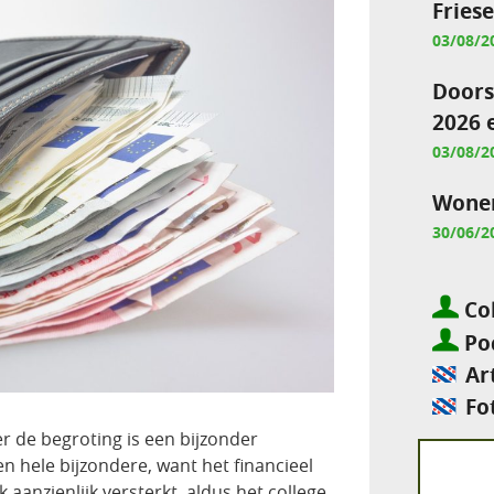
Fries
03/08/2
Doors
2026 
03/08/2
Wonen
30/06/2
Col
Pod
Ar
Fo
r de begroting is een bijzonder
n hele bijzondere, want het financieel
 aanzienlijk versterkt, aldus het college