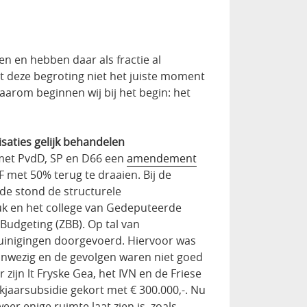
en en hebben daar als fractie al
at deze begroting niet het juiste moment
aarom beginnen wij bij het begin: het
aties gelijk behandelen
met PvdD, SP en D66 een
amendement
F met 50% terug te draaien. Bij de
de stond de structurele
uk en het college van Gedeputeerde
Budgeting (ZBB). Op tal van
uinigingen doorgevoerd. Hiervoor was
anwezig en de gevolgen waren niet goed
 zijn lt Fryske Gea, het IVN en de Friese
kjaarsubsidie gekort met € 300.000,-. Nu
eer enige ruimte laat zien is, zoals