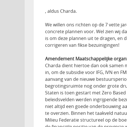
, aldus Charda.
We willen ons richten op de 7 vette jar
concrete plannen voor. Wel zien wij d
is om deze plannen uit te dragen, en d
corrigeren van fikse bezuinigingen!
Amendement Maatschappelijke organis
Charda dient hiertoe dan ook samen 
in, om de subsidie voor IFG, IVN en FM
aanvang van de nieuwe bestuursperio
begrotingsruimte nog onder grote dr
Staten is toen gestart met Zero Based 
beleidsvelden werden ingrijpende bez
niet altijd een goede onderbouwing a
te overzien. Binnen het taakveld natuur
Milieu Federatie structureel op de boe
de financiële positie van de provincie w