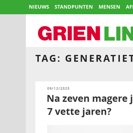
Naar
NIEUWS
STANDPUNTEN
MENSEN
AF
de
inhoud
springen
TAG:
GENERATIE
HOME
GEPLAATST
09/12/2025
OP
Na zeven magere j
7 vette jaren?