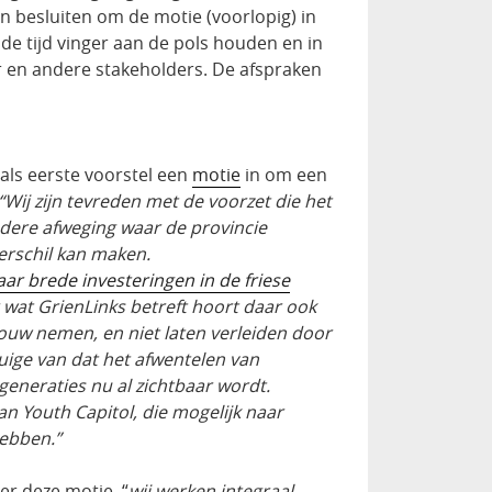
 besluiten om de motie (voorlopig) in
de tijd vinger aan de pols houden en in
 en andere stakeholders. De afspraken
ls eerste voorstel een
motie
in om een
“Wij zijn tevreden met de voorzet die het
edere afweging waar de provincie
verschil kan maken.
ar brede investeringen in de friese
wat GrienLinks betreft hoort daar ook
houw nemen, en niet laten verleiden door
tuige van dat het afwentelen van
generaties nu al zichtbaar wordt.
an Youth Capitol, die mogelijk naar
hebben.”
er deze motie, “
wij werken integraal