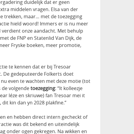
rgadering duidelijk dat er geen
tra middelen vragen. Elsa van der
 te trekken, maar… met de toezegging
ctie hield woord! Immers er is nu meer
al verdient onze aandacht. Met behulp
met de FNP en Statenlid Van Dijk, de
 meer Fryske boeken, meer promotie,
tie te kennen dat er bij Tresoar
gt. De gedeputeerde Folkerts doet
nu even te wachten met deze motie (tot
s de volgende
toezegging
: “It kolleezje
(Mear léze en skriuwe) fan Tresoar mei it
 dit kin dan yn 2028 plakfine.”
len en hebben direct intern gecheckt of
ractie was dit bekend en uiteindelijk
raag onder ogen gekregen. Na wikken en