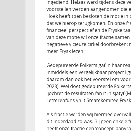
ingediend. Helaas werd tijdens deze ve
voorstellen werden aangenomen die ex
Hoek heeft toen besloten de motie in
dat we hierop terugkomen. En onze fra
financieel perspectief en de Fryske ta
van deze motie wil onze fractie samen 
negatieve vicieuze cirkel doorbreken:
meer Frysk lezen!
Gedeputeerde Folkerts gaf in haar reac
inmiddels een vergelijkbaar project li
daarom dan ook het voorstel om voor 
2028). Wel doet gedeputeerde Folkert
ljochtet de resultaten fan it inisjatyf 
Letterenfûns yn it Steatekomitee Frysk,
Als fractie werden wij hiermee overval
dit inderdaad zo was. Bij geen enkele f
heeft onze fractie een ‘concept’ aanv