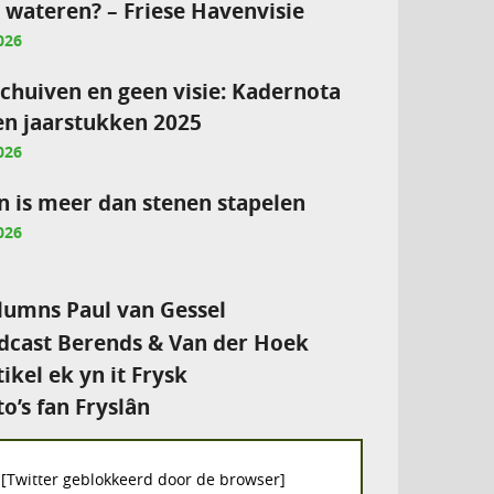
e wateren? – Friese Havenvisie
026
chuiven en geen visie: Kadernota
en jaarstukken 2025
026
 is meer dan stenen stapelen
026
umns Paul van Gessel
cast Berends & Van der Hoek
tikel ek yn it Frysk
to’s fan Fryslân
[Twitter geblokkeerd door de browser]