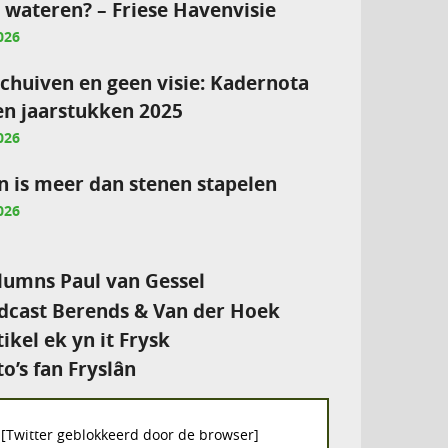
e wateren? – Friese Havenvisie
026
chuiven en geen visie: Kadernota
en jaarstukken 2025
026
 is meer dan stenen stapelen
026
umns Paul van Gessel
cast Berends & Van der Hoek
tikel ek yn it Frysk
to’s fan Fryslân
[Twitter geblokkeerd door de browser]