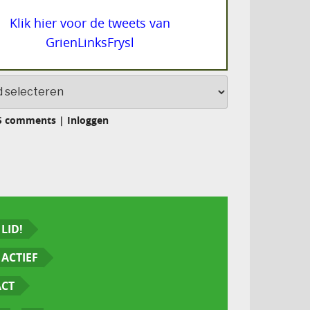
Klik hier voor de tweets van
GrienLinksFrysl
S comments
|
Inloggen
LID!
ACTIEF
ACT