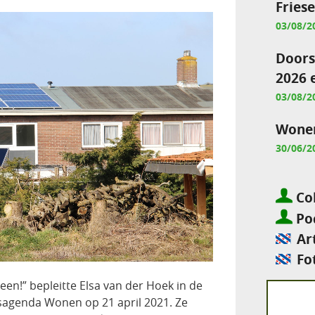
Fries
03/08/2
Doors
2026 
03/08/2
Wonen
30/06/2
Col
Pod
Ar
Fo
en!” bepleitte Elsa van der Hoek in de
sagenda Wonen op 21 april 2021. Ze