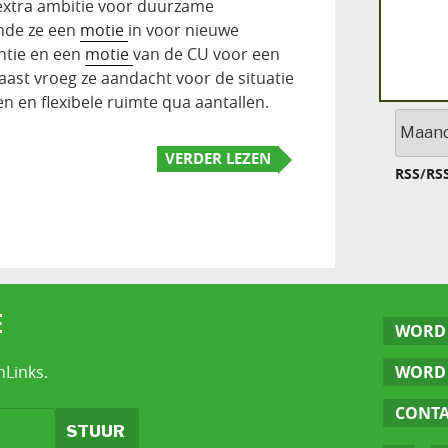
extra ambitie voor duurzame
nde ze een
motie
in voor nieuwe
tie en een
motie
van de CU voor een
aast vroeg ze aandacht voor de situatie
en en flexibele ruimte qua aantallen.
Archief
VERDER LEZEN
RSS
/
RS
E
WORD 
nLinks.
WORD 
CONT