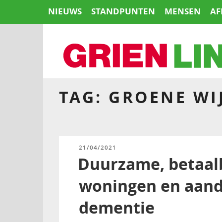
Naar
NIEUWS
STANDPUNTEN
MENSEN
AF
de
inhoud
springen
TAG:
GROENE WI
HOME
GEPLAATST
21/04/2021
OP
Duurzame, betaal
woningen en aand
dementie