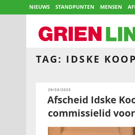
Naar
NIEUWS
STANDPUNTEN
MENSEN
AF
de
inhoud
springen
TAG:
IDSKE KOO
HOME
GEPLAATST
29/03/2023
OP
Afscheid Idske Ko
commissielid voor