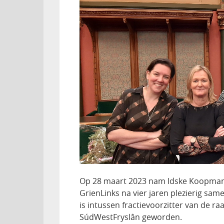
Op 28 maart 2023 nam Idske Koopmans
GrienLinks na vier jaren plezierig sam
is intussen fractievoorzitter van de ra
SúdWestFryslân geworden.