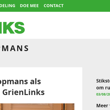
DELING
DOE MEE
CONTACT
PMANS
opmans als
Stikst
om ru
 GrienLinks
03/08/2
Meer 