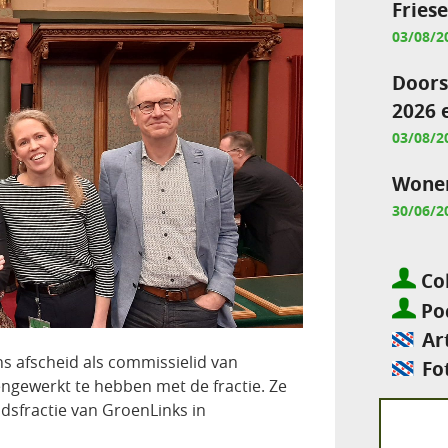
Fries
03/08/2
Doors
2026 
03/08/2
Wonen
30/06/2
Col
Pod
Ar
 afscheid als commissielid van
Fo
engewerkt te hebben met de fractie. Ze
adsfractie van GroenLinks in