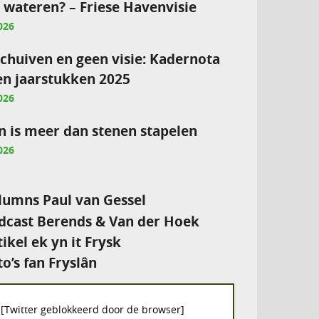
e wateren? – Friese Havenvisie
026
chuiven en geen visie: Kadernota
en jaarstukken 2025
026
 is meer dan stenen stapelen
026
umns Paul van Gessel
cast Berends & Van der Hoek
tikel ek yn it Frysk
to’s fan Fryslân
[Twitter geblokkeerd door de browser]