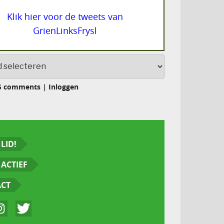
Klik hier voor de tweets van
GrienLinksFrysl
S comments
|
Inloggen
LID!
ACTIEF
ACT