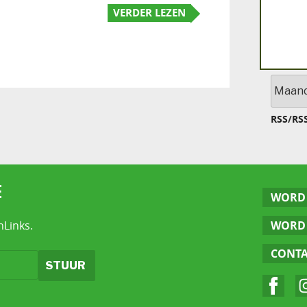
VERDER LEZEN
Archief
RSS
/
RS
E
WORD 
nLinks.
WORD 
CONT