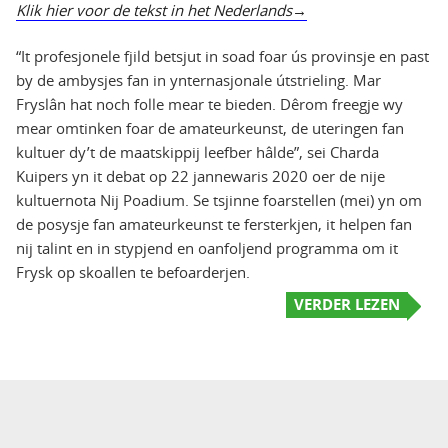
Klik hier voor de tekst in het Nederlands
“It profesjonele fjild betsjut in soad foar ús provinsje en past
by de ambysjes fan in ynternasjonale útstrieling. Mar
Fryslân hat noch folle mear te bieden. Dêrom freegje wy
mear omtinken foar de amateurkeunst, de uteringen fan
kultuer dy’t de maatskippij leefber hâlde”, sei Charda
Kuipers yn it debat op 22 jannewaris 2020 oer de nije
kultuernota Nij Poadium. Se tsjinne foarstellen (mei) yn om
de posysje fan amateurkeunst te fersterkjen, it helpen fan
nij talint en in stypjend en oanfoljend programma om it
Frysk op skoallen te befoarderjen.
VERDER LEZEN