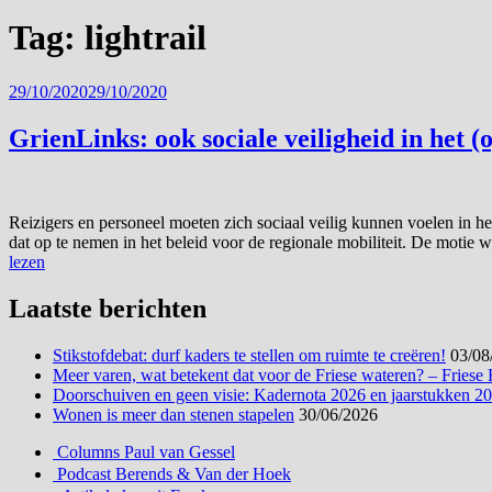
Tag:
lightrail
Geplaatst
29/10/2020
29/10/2020
op
GrienLinks: ook sociale veiligheid in het 
Reizigers en personeel moeten zich sociaal veilig kunnen voelen in 
dat op te nemen in het beleid voor de regionale mobiliteit. De motie 
lezen
Laatste berichten
Stikstofdebat: durf kaders te stellen om ruimte te creëren!
03/08
Meer varen, wat betekent dat voor de Friese wateren? – Friese
Doorschuiven en geen visie: Kadernota 2026 en jaarstukken 2
Wonen is meer dan stenen stapelen
30/06/2026
Columns Paul van Gessel
Podcast Berends & Van der Hoek