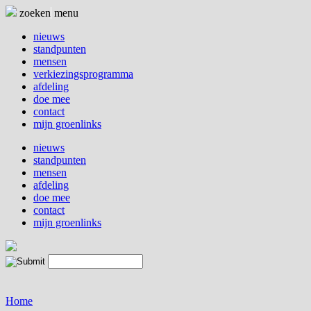
Naar
zoeken
menu
de
inhoud
nieuws
springen
standpunten
mensen
verkiezingsprogramma
afdeling
doe mee
contact
mijn groenlinks
nieuws
standpunten
mensen
afdeling
doe mee
contact
mijn groenlinks
Home