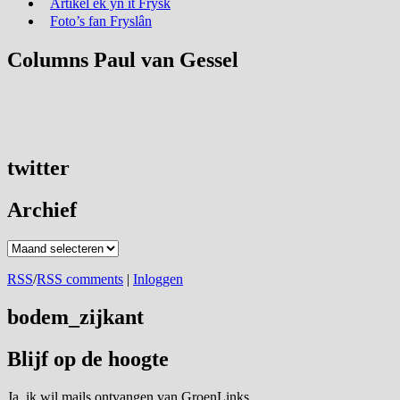
Artikel ek yn it Frysk
Foto’s fan Fryslân
Columns Paul van Gessel
twitter
Archief
Archief
RSS
/
RSS comments
|
Inloggen
bodem_zijkant
Blijf op de hoogte
Ja, ik wil mails ontvangen van GroenLinks.