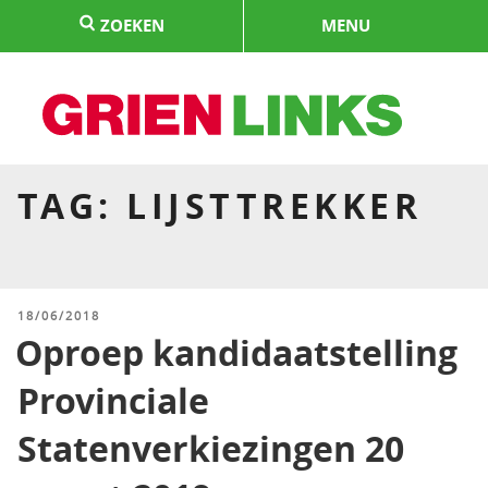
Naar
ZOEKEN
MENU
de
inhoud
springen
HOME
TAG:
LIJSTTREKKER
GEPLAATST
18/06/2018
OP
Oproep kandidaatstelling
Provinciale
Statenverkiezingen 20