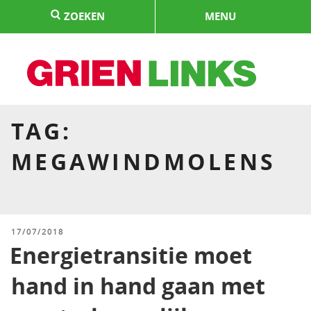
Naar
ZOEKEN
MENU
de
inhoud
springen
HOME
TAG:
MEGAWINDMOLENS
GEPLAATST
17/07/2018
OP
Energietransitie moet
hand in hand gaan met