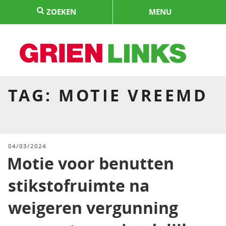
Naar
ZOEKEN
MENU
de
inhoud
springen
HOME
TAG:
MOTIE VREEMD
GEPLAATST
04/03/2024
OP
Motie voor benutten
stikstofruimte na
weigeren vergunning