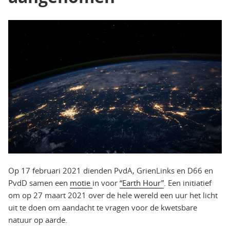
Op 17 februari 2021 dienden PvdA, GrienLinks en D66 en
PvdD samen een
motie
in voor
“Earth Hour”
. Een initiatief
om op 27 maart 2021 over de hele wereld een uur het licht
uit te doen om aandacht te vragen voor de kwetsbare
natuur op aarde.