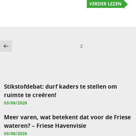
VERDER LEZEN
Berichten
Vorige
Pagina
2
pagina
paginering
Stikstofdebat: durf kaders te stellen om
ruimte te creëren!
03/08/2026
Meer varen, wat betekent dat voor de Friese
wateren? – Friese Havenvisie
03/08/2026