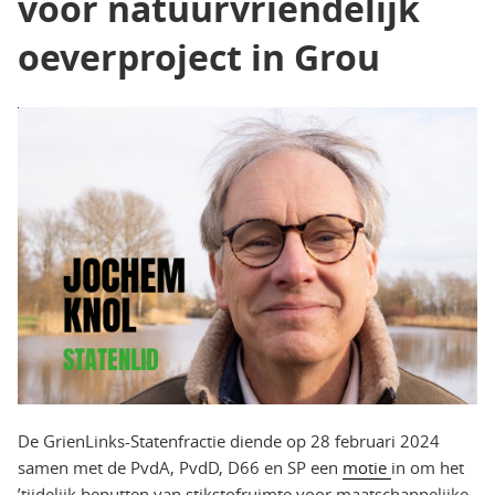
voor natuurvriendelijk
oeverproject in Grou
De GrienLinks-Statenfractie diende op 28 februari 2024
samen met de PvdA, PvdD, D66 en SP een
motie
in om het
’tijdelijk benutten van stikstofruimte voor maatschappelijke