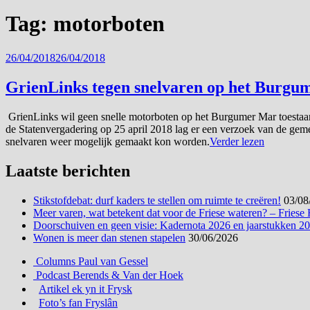
Tag:
motorboten
Geplaatst
26/04/2018
26/04/2018
op
GrienLinks tegen snelvaren op het Burg
GrienLinks wil geen snelle motorboten op het Burgumer Mar toestaan. 
de Statenvergadering op 25 april 2018 lag er een verzoek van de geme
snelvaren weer mogelijk gemaakt kon worden.
Verder lezen
Laatste berichten
Stikstofdebat: durf kaders te stellen om ruimte te creëren!
03/08
Meer varen, wat betekent dat voor de Friese wateren? – Friese
Doorschuiven en geen visie: Kadernota 2026 en jaarstukken 2
Wonen is meer dan stenen stapelen
30/06/2026
Columns Paul van Gessel
Podcast Berends & Van der Hoek
Artikel ek yn it Frysk
Foto’s fan Fryslân