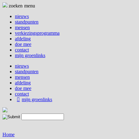
Naar
zoeken
menu
de
inhoud
nieuws
springen
standpunten
mensen
verkiezingsprogramma
afdeling
doe mee
contact
mijn groenlinks
nieuws
standpunten
mensen
afdeling
doe mee
contact
mijn groenlinks
Home