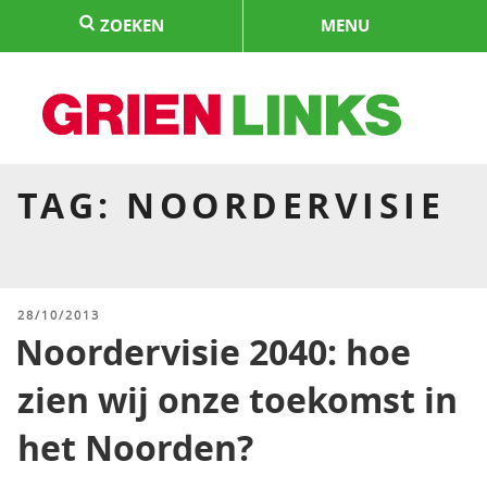
Naar
ZOEKEN
MENU
de
inhoud
springen
HOME
TAG:
NOORDERVISIE
GEPLAATST
28/10/2013
OP
Noordervisie 2040: hoe
zien wij onze toekomst in
het Noorden?