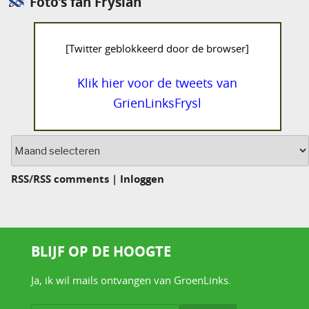
Foto’s fan Fryslân
[Twitter geblokkeerd door de browser]
Klik hier voor de tweets van
GrienLinksFrysl
Archief
RSS
/
RSS comments
|
Inloggen
BLIJF OP DE HOOGTE
Ja, ik wil mails ontvangen van GroenLinks.