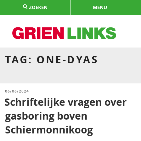
Naar
ZOEKEN
MENU
de
inhoud
springen
HOME
TAG:
ONE-DYAS
GEPLAATST
06/06/2024
OP
Schriftelijke vragen over
gasboring boven
Schiermonnikoog