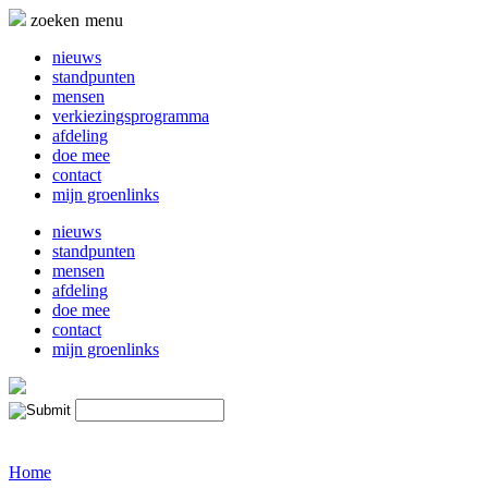
Naar
zoeken
menu
de
inhoud
nieuws
springen
standpunten
mensen
verkiezingsprogramma
afdeling
doe mee
contact
mijn groenlinks
nieuws
standpunten
mensen
afdeling
doe mee
contact
mijn groenlinks
Home