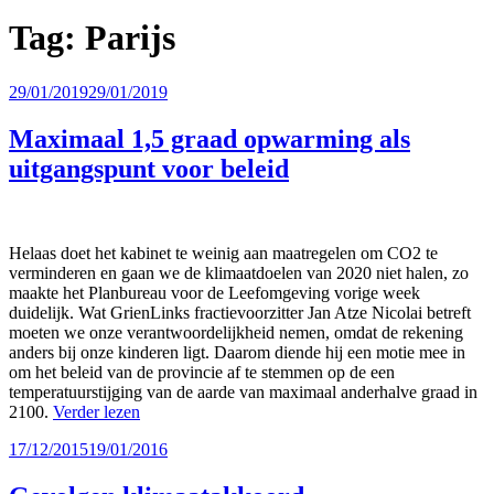
Tag:
Parijs
Geplaatst
29/01/2019
29/01/2019
op
Maximaal 1,5 graad opwarming als
uitgangspunt voor beleid
Helaas doet het kabinet te weinig aan maatregelen om CO2 te
verminderen en gaan we de klimaatdoelen van 2020 niet halen, zo
maakte het Planbureau voor de Leefomgeving vorige week
duidelijk. Wat GrienLinks fractievoorzitter Jan Atze Nicolai betreft
moeten we onze verantwoordelijkheid nemen, omdat de rekening
anders bij onze kinderen ligt. Daarom diende hij een motie mee in
om het beleid van de provincie af te stemmen op de een
temperatuurstijging van de aarde van maximaal anderhalve graad in
2100.
Verder lezen
Geplaatst
17/12/2015
19/01/2016
op