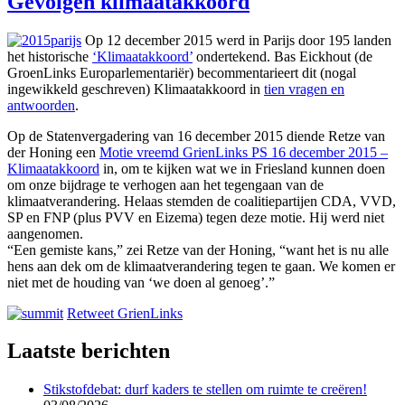
Gevolgen klimaatakkoord
Op 12 december 2015 werd in Parijs door 195 landen
het historische
‘Klimaatakkoord’
ondertekend. Bas Eickhout (de
GroenLinks Europarlementariër) becommentarieert dit (nogal
ingewikkeld geschreven) Klimaatakkoord in
tien vragen en
antwoorden
.
Op de Statenvergadering van 16 december 2015 diende Retze van
der Honing een
Motie vreemd GrienLinks PS 16 december 2015 –
Klimaatakkoord
in, om te kijken wat we in Friesland kunnen doen
om onze bijdrage te verhogen aan het tegengaan van de
klimaatverandering. Helaas stemden de coalitiepartijen CDA, VVD,
SP en FNP (plus PVV en Eizema) tegen deze motie. Hij werd niet
aangenomen.
“Een gemiste kans,” zei Retze van der Honing, “want het is nu alle
hens aan dek om de klimaatverandering tegen te gaan. We komen er
niet met de houding van ‘we doen al genoeg’.”
Retweet GrienLinks
Laatste berichten
Stikstofdebat: durf kaders te stellen om ruimte te creëren!