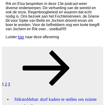
Rik en Elsa bespreken in deze 13e podcast weer
diverse onderwerpen. De verharding van de wereld en
ook de onze. Regenboogbeleid en waarom dat echt
nodig is. Ons bezoek aan het Fochteloërveen, de Griene
tût voor Sipke van Belle en Jochem droomt ervan om
boer te worden. Voor de liefhebbers nog een korte toegift
van Jochem en Rik over…voetbal!!!!!
Luister
hier
naar deze aflevering
Berichten
Pagina
Pagina
Pagina
Volgende
pagina
paginering
1
2
3
Stikstofdebat: durf kaders te stellen om ruimte