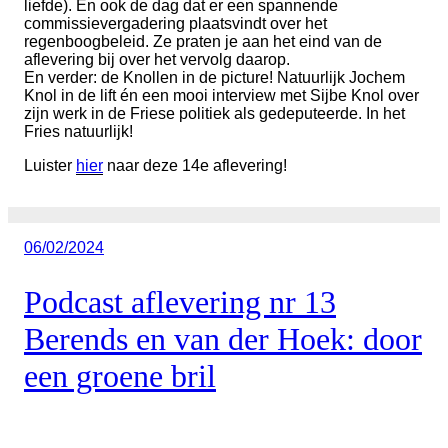
liefde). En ook de dag dat er een spannende
commissievergadering plaatsvindt over het
regenboogbeleid. Ze praten je aan het eind van de
aflevering bij over het vervolg daarop.
En verder: de Knollen in de picture! Natuurlijk Jochem
Knol in de lift én een mooi interview met Sijbe Knol over
zijn werk in de Friese politiek als gedeputeerde. In het
Fries natuurlijk!
Luister
hier
naar deze 14e aflevering!
Geplaatst
06/02/2024
op
Podcast aflevering nr 13
Berends en van der Hoek: door
een groene bril