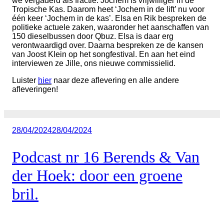
we vergaderd als fractie. Jochem is vrijwilliger in de
Tropische Kas. Daarom heet ‘Jochem in de lift’ nu voor
één keer ‘Jochem in de kas’. Elsa en Rik bespreken de
politieke actuele zaken, waaronder het aanschaffen van
150 dieselbussen door Qbuz. Elsa is daar erg
verontwaardigd over. Daarna bespreken ze de kansen
van Joost Klein op het songfestival. En aan het eind
interviewen ze Jille, ons nieuwe commissielid.
Luister
hier
naar deze aflevering en alle andere
afleveringen!
Geplaatst
28/04/2024
28/04/2024
op
Podcast nr 16 Berends & Van
der Hoek: door een groene
bril.