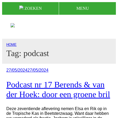
Naar
ZOEKEN
MENU
de
inhoud
springen
HOME
Tag:
podcast
Geplaatst
27/05/2024
27/05/2024
op
Podcast nr 17 Berends & van
der Hoek: door een groene bril
Deze zeventiende aflevering nemen Elsa en Rik op in
de Tropische Kas in Beetsterzwaag. Want daar hebben