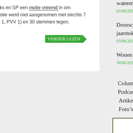
wateren
nks en SP een
motie vreemd
in om
03/08/20
motie werd niet aangenomen met slechts 7
 1, PVV 1) en 30 stemmen tegen.
Doorsc
jaarst
VERDER LEZEN
03/08/20
Wonen i
30/06/20
Column
Podcas
Artike
Foto’s