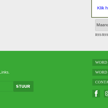
Klik 
Archief
RSS
/
RSS
WORD 
Links.
WORD 
CONT