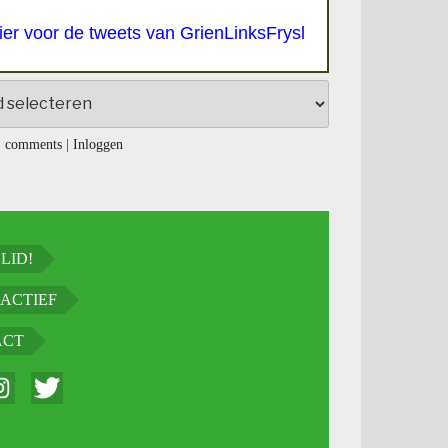
hier voor de tweets van GrienLinksFrysl
 comments
|
Inloggen
LID!
ACTIEF
ACT