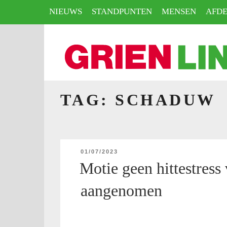
Naar
NIEUWS
STANDPUNTEN
MENSEN
AFDE
de
inhoud
springen
HOME
TAG:
SCHADUW
GEPLAATST
01/07/2023
OP
Motie geen hittestress 
aangenomen