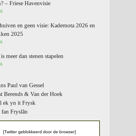
? – Friese Havenvisie
26
huiven en geen visie: Kadernota 2026 en
ukken 2025
26
s meer dan stenen stapelen
26
s Paul van Gessel
t Berends & Van der Hoek
l ek yn it Frysk
 fan Fryslân
[Twitter geblokkeerd door de browser]