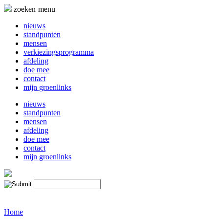
Naar
zoeken
menu
de
inhoud
nieuws
springen
standpunten
mensen
verkiezingsprogramma
afdeling
doe mee
contact
mijn groenlinks
nieuws
standpunten
mensen
afdeling
doe mee
contact
mijn groenlinks
Home