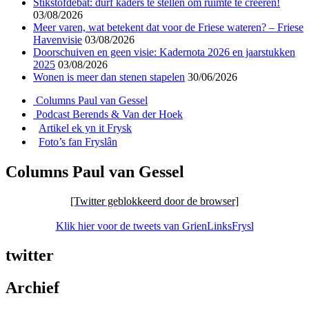
Stikstofdebat: durf kaders te stellen om ruimte te creëren!
03/08/2026
Meer varen, wat betekent dat voor de Friese wateren? – Friese
Havenvisie
03/08/2026
Doorschuiven en geen visie: Kadernota 2026 en jaarstukken
2025
03/08/2026
Wonen is meer dan stenen stapelen
30/06/2026
Columns Paul van Gessel
Podcast Berends & Van der Hoek
Artikel ek yn it Frysk
Foto’s fan Fryslân
Columns Paul van Gessel
[Twitter geblokkeerd door de browser]
Klik hier voor de tweets van GrienLinksFrysl
twitter
Archief