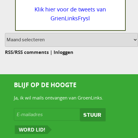
Klik hier voor de tweets van
GrienLinksFrysl
Archief
RSS
/
RSS comments
|
Inloggen
BLIJF OP DE HOOGTE
Ja, ik wil mails ontvangen van GroenLinks.
WORD LID!