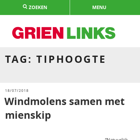
Naar
ZOEKEN
MENU
de
inhoud
springen
HOME
TAG:
TIPHOOGTE
GEPLAATST
18/07/2018
OP
Windmolens samen met
mienskip
“Natuurlijk