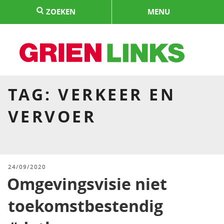
Naar
ZOEKEN
MENU
de
inhoud
springen
HOME
TAG:
VERKEER EN
VERVOER
GEPLAATST
24/09/2020
OP
Omgevingsvisie niet
toekomstbestendig