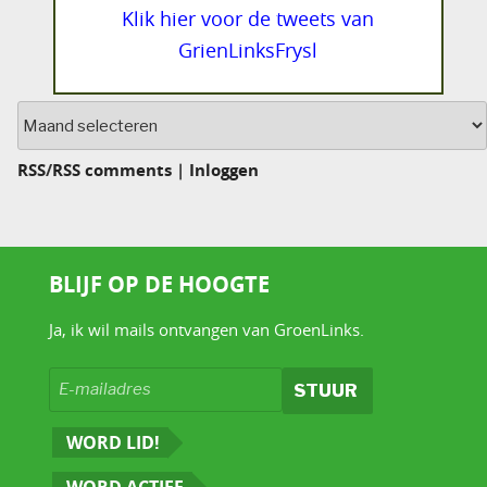
Klik hier voor de tweets van
GrienLinksFrysl
Archief
RSS
/
RSS comments
|
Inloggen
BLIJF OP DE HOOGTE
Ja, ik wil mails ontvangen van GroenLinks.
WORD LID!