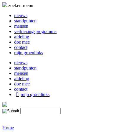
Naar
zoeken
menu
de
inhoud
nieuws
springen
standpunten
mensen
verkiezingsprogramma
afdeling
doe mee
contact
mijn groenlinks
nieuws
standpunten
mensen
afdeling
doe mee
contact
mijn groenlinks
Home