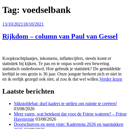
Tag:
voedselbank
Geplaatst
13/10/2021
18/10/2021
op
Rijkdom – column van Paul van Gessel
Koopkrachtplaatjes, inkomens, inflatiecijfers, steeds komt er
statistiek bij kijken. Te pas en te onpas wordt een bewering
statistisch onderbouwd. Hoe gebruik je statistiek? De gemiddelde
leeftijd in ons gezin is 36 jaar. Onze jongste herkent zich er niet in
en ik eerlijk gezegd ook niet, al zou ik dat wel willen.
Verder lezen
Laatste berichten
Stikstofdebat: durf kaders te stellen om ruimte te creëren!
03/08/2026
Meer varen, wat betekent dat voor de Friese wateren? – Friese
Havenvisie
03/08/2026
Doorschuiven en geen visie: Kadernota 2026 en jaarstukken