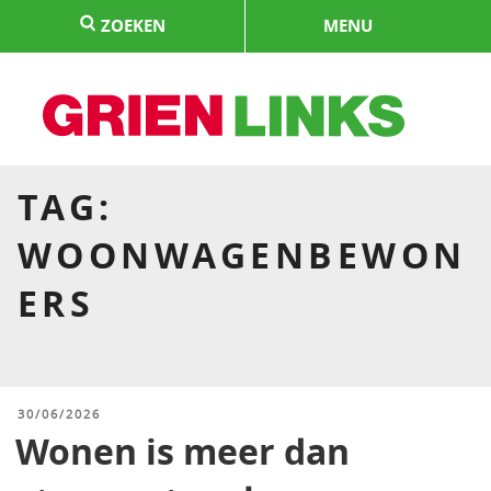
Naar
ZOEKEN
MENU
de
inhoud
springen
HOME
TAG:
WOONWAGENBEWON
ERS
GEPLAATST
30/06/2026
OP
Wonen is meer dan